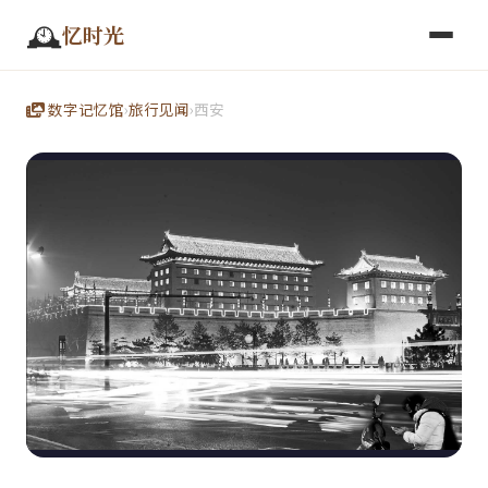
🕰️
忆时光
数字记忆馆
›
旅行见闻
›
西安