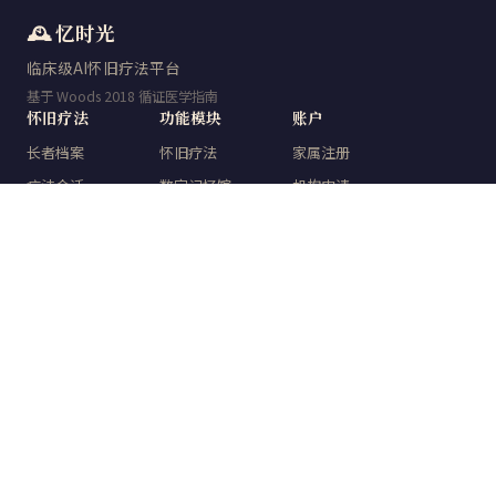
🕰️ 忆时光
临床级AI怀旧疗法平台
基于 Woods 2018 循证医学指南
怀旧疗法
功能模块
账户
长者档案
怀旧疗法
家属注册
疗法会话
数字记忆馆
机构申请
量表检测
时光典藏
登录
数字记忆馆
知识中心
数据报告
关于
忆时光
临床技术
人工智能