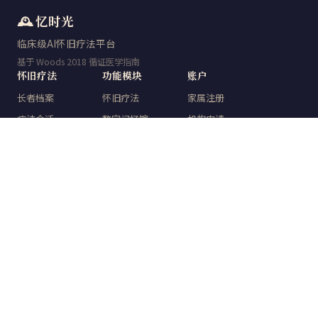
🕰️ 忆时光
临床级AI怀旧疗法平台
基于 Woods 2018 循证医学指南
怀旧疗法
功能模块
账户
长者档案
怀旧疗法
家属注册
疗法会话
数字记忆馆
机构申请
量表检测
时光典藏
登录
数字记忆馆
知识中心
数据报告
关于
忆时光
临床技术
人工智能