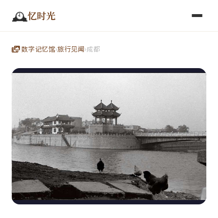
🕰️
忆时光
数字记忆馆
›
旅行见闻
›
成都