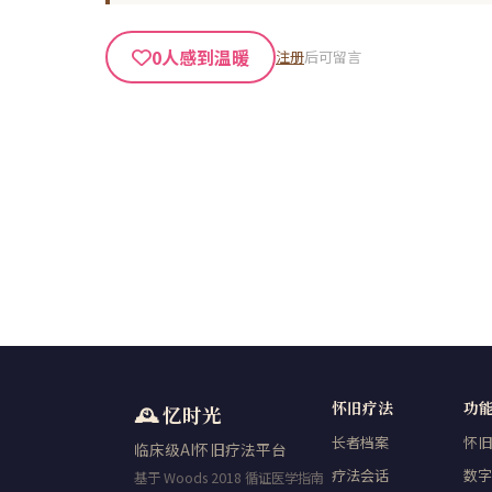
0
人感到温暖
注册
后可留言
怀旧疗法
功
🕰️ 忆时光
长者档案
怀旧
临床级AI怀旧疗法平台
疗法会话
数字
基于 Woods 2018 循证医学指南