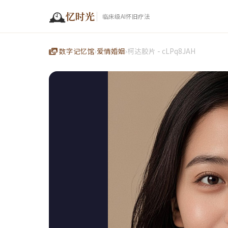
🕰️
忆时光
临床级AI怀旧疗法
数字记忆馆
›
爱情婚姻
›
柯达胶片 - cLPq8JAH