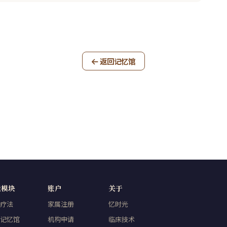
返回记忆馆
能模块
账户
关于
疗法
家属注册
忆时光
记忆馆
机构申请
临床技术