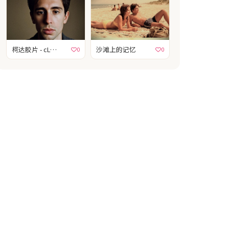
柯达胶片 - cLPq8JAH
沙滩上的记忆
0
0