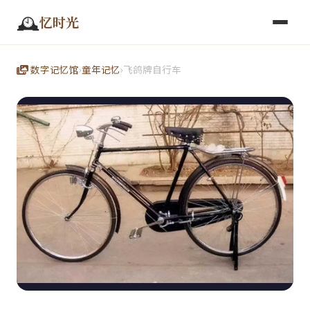
🕰️
忆时光
数字记忆馆
›
童年记忆
›
‌飞鸽牌自行车