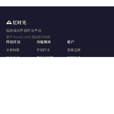
🕰️ 忆时光
临床级AI怀旧疗法平台
基于 Woods 2018 循证医学指南
怀旧疗法
功能模块
账户
长者档案
怀旧疗法
家属注册
疗法会话
数字记忆馆
机构申请
量表检测
时光典藏
登录
数字记忆馆
知识中心
数据报告
关于
忆时光
临床技术
人工智能