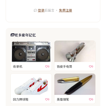
登录
后留言 ·
免费注册
更多童年记忆
收录机
铁皮手电筒
0
0
‌回力牌球鞋
英雄钢笔
0
0