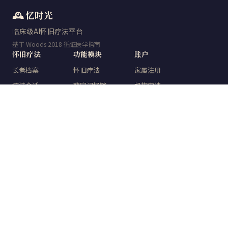
🕰️ 忆时光
临床级AI怀旧疗法平台
基于 Woods 2018 循证医学指南
怀旧疗法
功能模块
账户
长者档案
怀旧疗法
家属注册
疗法会话
数字记忆馆
机构申请
量表检测
时光典藏
登录
数字记忆馆
知识中心
数据报告
关于
忆时光
临床技术
人工智能