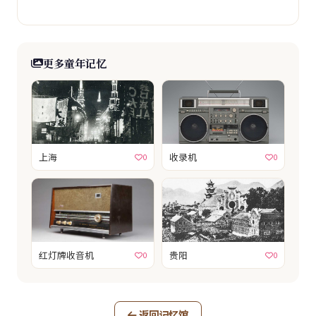
更多童年记忆
上海
收录机
0
0
红灯牌收音机
贵阳
0
0
返回记忆馆