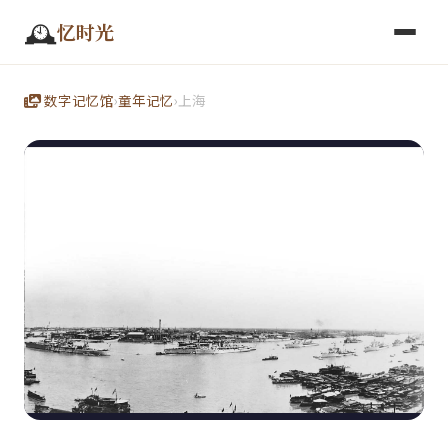
🕰️
忆时光
数字记忆馆
›
童年记忆
›
上海