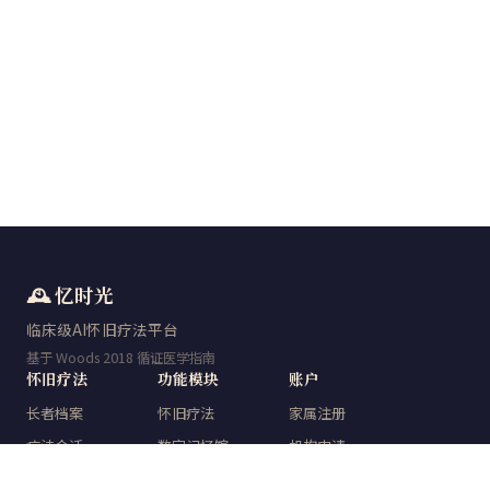
🕰️ 忆时光
临床级AI怀旧疗法平台
基于 Woods 2018 循证医学指南
怀旧疗法
功能模块
账户
长者档案
怀旧疗法
家属注册
疗法会话
数字记忆馆
机构申请
量表检测
时光典藏
登录