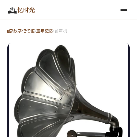
🕰️
忆时光
数字记忆馆
›
童年记忆
›
留声机