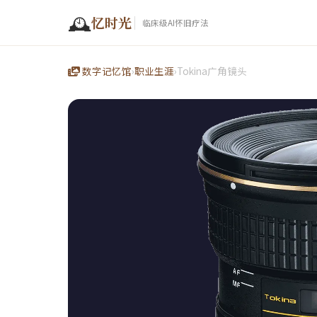
🕰️
忆时光
临床级AI怀旧疗法
数字记忆馆
›
职业生涯
›
Tokina广角镜头