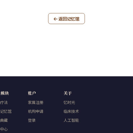
返回记忆馆
能模块
账户
关于
疗法
家属注册
忆时光
记忆馆
机构申请
临床技术
典藏
登录
人工智能
中心