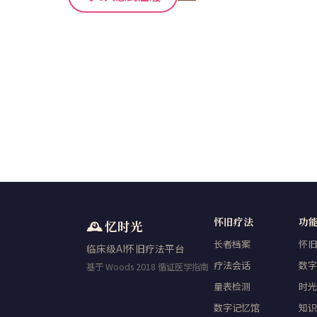
怀旧疗法
功
🕰️ 忆时光
长者档案
怀旧
临床级AI怀旧疗法平台
疗法会话
数字
基于 Woods 2018 循证医学指南
量表检测
时光
数字记忆馆
知识