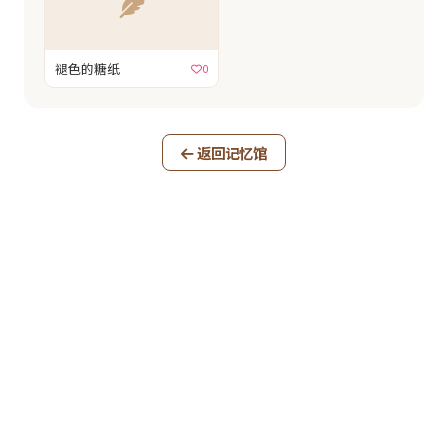
褪色的糖纸
0
返回记忆馆