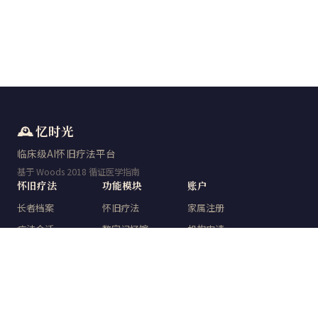
🕰️ 忆时光
临床级AI怀旧疗法平台
基于 Woods 2018 循证医学指南
怀旧疗法
功能模块
账户
长者档案
怀旧疗法
家属注册
疗法会话
数字记忆馆
机构申请
量表检测
时光典藏
登录
数字记忆馆
知识中心
数据报告
关于