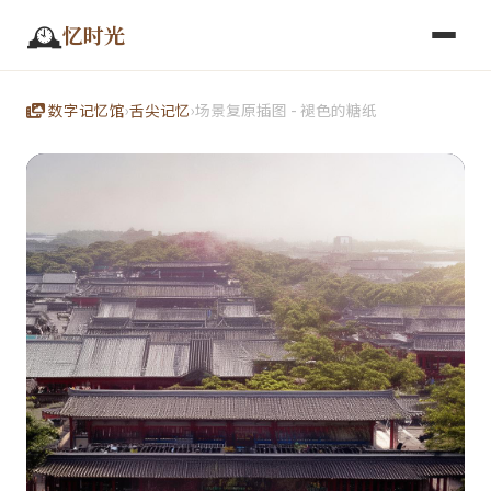
🕰️
忆时光
数字记忆馆
›
舌尖记忆
›
场景复原插图 - 褪色的糖纸