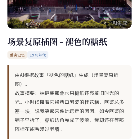
场景复原插图 - 褪色的糖纸
舌尖记忆
1970年代
由AI根据故事「褪色的糖纸」生成（场景复原插
图）。
故事摘要：抽屉底那叠水果糖纸还亮着旧时光的
光。小时候攥着它换巷口阿婆的桂花糕，阿婆总多
塞一块，说我笑起来像她远走的囡囡。如今阿婆的
铺子早拆了，糖纸边角卷成了波浪，我却还在等那
阵桂花甜香漫过老墙。