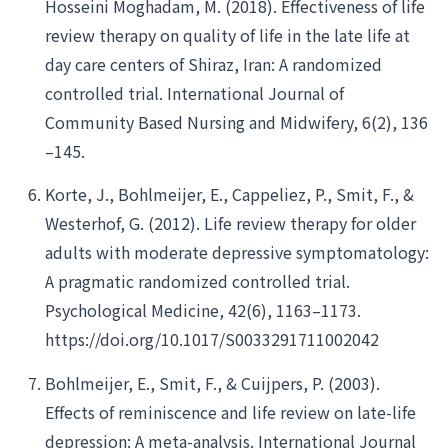
Hosseini Moghadam, M. (2018). Effectiveness of life
review therapy on quality of life in the late life at
day care centers of Shiraz, Iran: A randomized
controlled trial. International Journal of
Community Based Nursing and Midwifery, 6(2), 136
–145.
Korte, J., Bohlmeijer, E., Cappeliez, P., Smit, F., &
Westerhof, G. (2012). Life review therapy for older
adults with moderate depressive symptomatology:
A pragmatic randomized controlled trial.
Psychological Medicine, 42(6), 1163–1173.
https://doi.org/10.1017/S0033291711002042
Bohlmeijer, E., Smit, F., & Cuijpers, P. (2003).
Effects of reminiscence and life review on late-life
depression: A meta-analysis. International Journal