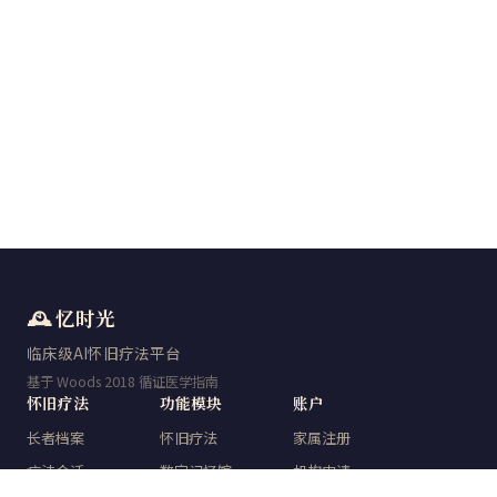
🕰️ 忆时光
临床级AI怀旧疗法平台
基于 Woods 2018 循证医学指南
怀旧疗法
功能模块
账户
长者档案
怀旧疗法
家属注册
疗法会话
数字记忆馆
机构申请