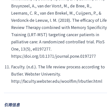
Bruynzeel, A., van der Vorst, M., de Bree, R.,
Leemans, C. R., van den Brekel, M., Cuijpers, P., &
Verdonck-de Leeuw, I. M. (2018). The efficacy of Life
Review Therapy combined with Memory Specificity
Training (LRT-MST) targeting cancer patients in
palliative care: A randomized controlled trial. PloS
One, 13(5), e0197277.
https://doi.org/10.1371/journal.pone.0197277
Faculty. (n.d.). The life review process according to
Butler. Webster University.
http://faculty.webster.edu/woolflm/lrbutler.html
引用信息