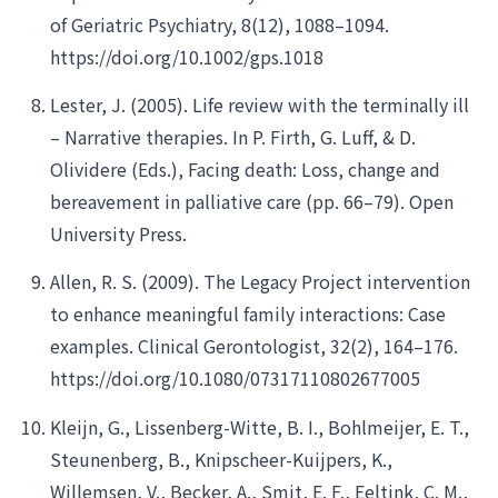
of Geriatric Psychiatry, 8(12), 1088–1094.
https://doi.org/10.1002/gps.1018
Lester, J. (2005). Life review with the terminally ill
– Narrative therapies. In P. Firth, G. Luff, & D.
Olividere (Eds.), Facing death: Loss, change and
bereavement in palliative care (pp. 66–79). Open
University Press.
Allen, R. S. (2009). The Legacy Project intervention
to enhance meaningful family interactions: Case
examples. Clinical Gerontologist, 32(2), 164–176.
https://doi.org/10.1080/07317110802677005
Kleijn, G., Lissenberg-Witte, B. I., Bohlmeijer, E. T.,
Steunenberg, B., Knipscheer-Kuijpers, K.,
Willemsen, V., Becker, A., Smit, E. F., Eeltink, C. M.,