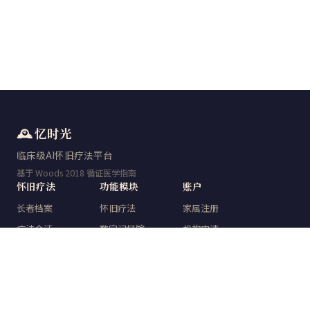
🕰️ 忆时光
临床级AI怀旧疗法平台
基于 Woods 2018 循证医学指南
怀旧疗法
功能模块
账户
长者档案
怀旧疗法
家属注册
疗法会话
数字记忆馆
机构申请
量表检测
时光典藏
登录
数字记忆馆
知识中心
数据报告